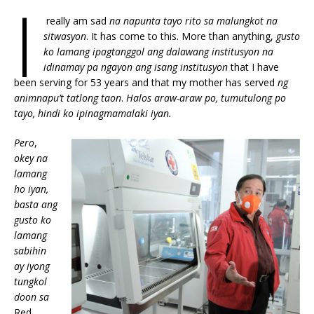
I
really am sad
na napunta tayo rito sa malungkot na
sitwasyon
. It has come to this. More than anything,
gusto
ko lamang ipagtanggol ang dalawang
institusyon na
idinamay pa ngayon ang isang institusyon
that I have
been serving for 53 years and that my mother has served
ng
animnapu’t tatlong taon
.
Halos araw-araw po, tumutulong po
tayo, hindi ko ipinagmamalaki iyan.
Pero
,
okey na
lamang
ho iyan,
basta ang
gusto ko
lamang
sabihin
ay iyong
tungkol
doon sa
Red