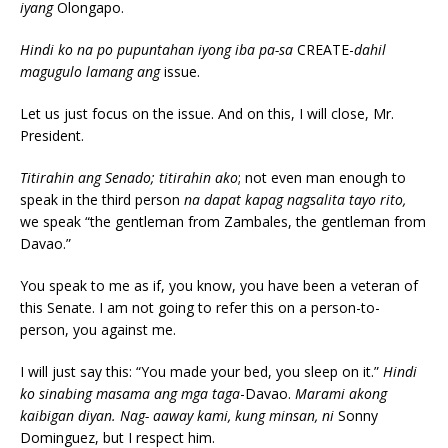
iyang
Olongapo.
Hindi ko na po pupuntahan iyong iba pa-sa
CREATE-
dahil
magugulo lamang ang
issue.
Let us just focus on the issue. And on this, I will close, Mr.
President.
Titirahin ang Senado; titirahin ako
; not even man enough to
speak in the third person
na dapat kapag nagsalita tayo rito,
we speak “the gentleman from Zambales, the gentleman from
Davao.”
You speak to me as if, you know, you have been a veteran of
this Senate. I am not going to refer this on a person-to-
person, you against me.
I will just say this: “You made your bed, you sleep on it.”
Hindi
ko sinabing masama ang mga taga
-Davao.
Marami akong
kaibigan diyan. Nag- aaway kami, kung minsan, ni
Sonny
Dominguez, but I respect him.