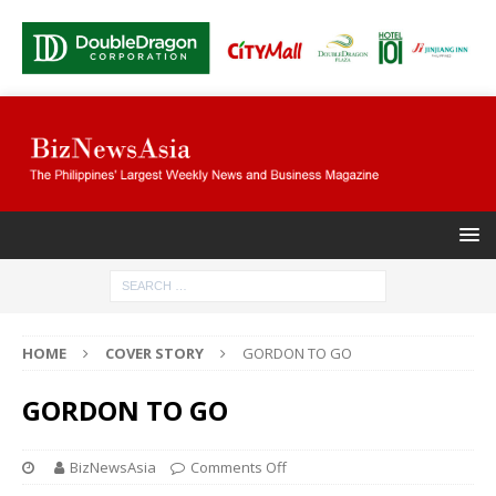
HOME
COVER STORY
GORDON TO GO
GORDON TO GO
BizNewsAsia
Comments Off