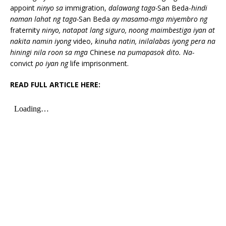
appoint
ninyo sa
immigration,
dalawang taga-
San Beda-
hindi
naman lahat ng taga-
San Beda
ay masama-mga miyembro ng
fraternity
ninyo, natapat lang siguro, noong maimbestiga iyan at
nakita namin iyong
video,
kinuha natin, inilalabas iyong pera na
hiningi nila roon sa mga
Chinese
na pumapasok dito. Na-
convict
po iyan ng
life imprisonment.
READ FULL ARTICLE HERE: