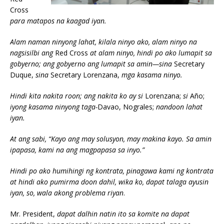
Cross
para matapos na kaagad iyan.
Alam naman ninyong lahat, kilala ninyo ako, alam ninyo na
nagsisilbi ang
Red Cross
at alam ninyo, hindi po ako lumapit sa
gobyerno; ang gobyerno ang lumapit sa amin—sina
Secretary
Duque,
sina
Secretary Lorenzana,
mga kasama ninyo.
Hindi kita nakita roon; ang nakita ko ay si
Lorenzana;
si
Año;
iyong kasama ninyong taga-
Davao, Nograles;
nandoon lahat
iyan.
At ang sabi, “Kayo ang may solusyon, may makina kayo. Sa amin
ipapasa, kami na ang magpapasa sa inyo.”
Hindi po ako humihingi ng kontrata, pinagawa kami ng kontrata
at hindi ako pumirma doon dahil, wika ko, dapat talaga ayusin
iyan, so, wala akong problema riyan
.
Mr. President,
dapat dalhin natin ito sa komite na dapat