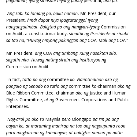
pagdalhan, iyong sinasabi niyang panay
personal,
ano po
.
Ang sabi ko lamang po, bakit naman
, Mr. President, our
President,
hindi dapat niya ipagtatanggol iyong
nangungulimbat. Baligtad po ang nangyari-iyong
Commission
on Audit, a constitutional body,
sinaltik ng Presidente at sinabi
sa tao na, “Huwag ninyong pakinggan ang
COA.
Mali ang
COA.”
Mr. President,
ang
COA
ang timbang
.
Kung nasaktan sila,
sagutin nila. Huwag nating sirain ang institusyon ng
Commission on Audit.
In fact,
tatlo po ang
committee
ko. Naiintindihan ako ng
pangulo ng Senado na tatlo ang
committee
ko
-chairman
ako ng
Blue Ribbon Committee, chairman
ako ng
Justice and Human
Rights Committee,
at ng
Government Corporations and Public
Enterprises.
Nag-aral po ako sa
Maynila
pero
Olongapo
pa rin po ang
bayan ko, at maraming mahirap na tao ang nagpupunta roon
para magkaroon ng kabuhayan, at nailigtas naman po natin