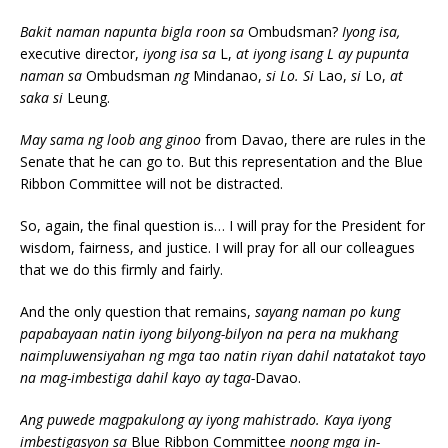
Bakit naman napunta bigla roon sa
Ombudsman?
Iyong isa,
executive director,
iyong isa sa
L,
at iyong isang L ay pupunta
naman sa
Ombudsman
ng
Mindanao,
si Lo. Si
Lao,
si
Lo,
at
saka si
Leung.
May sama ng loob ang ginoo
from Davao, there are rules in the
Senate that he can go to. But this representation and the Blue
Ribbon Committee will not be distracted.
So, again, the final question is… I will pray for the President for
wisdom, fairness, and justice. I will pray for all our colleagues
that we do this firmly and fairly.
And the only question that remains,
sayang naman po kung
papabayaan natin iyong bilyong-bilyon na pera na mukhang
naimpluwensiyahan ng mga tao natin riyan dahil natatakot tayo
na mag-imbestiga dahil kayo ay taga-
Davao.
Ang puwede magpakulong ay iyong mahistrado. Kaya iyong
imbestigasyon sa
Blue Ribbon Committee
noong mga in-